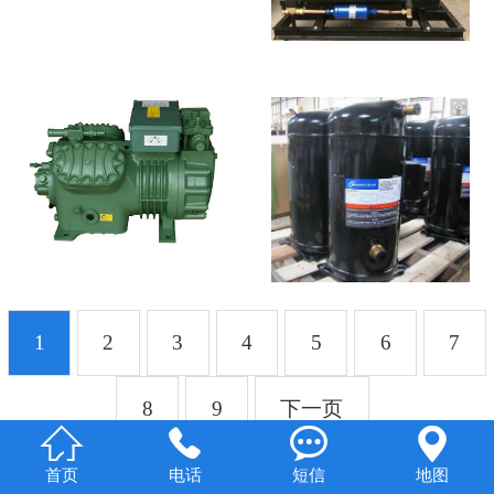
English
1
2
3
4
5
6
7
8
9
下一页




粤icp备16075350号-1
首页
电话
短信
地图